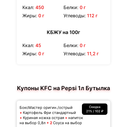
Ккал:
450
Белки:
0 г
Жиры:
0 г
Углеводы:
112 г
КБЖУ на 100г
Ккал:
45
Белки:
0 г
Жиры:
0 г
Углеводы:
11,2 г
Купоны KFC на Pepsi 1л Бутылка
Скидка
БоксМастер оригин./острый
21% / 102 ₽
+
Картофель Фри стандартный
+
Куриная ножка острая
+
напиток
на выбор 0,8л
+ 2
Соуса на выбор