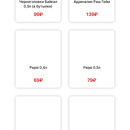
Черноголовка Байкал
Адреналин Раш Гейм
0,5л (в бутылке)
99₽
139₽
Pepsi 0,4л
Pepsi 0,5л
69₽
79₽