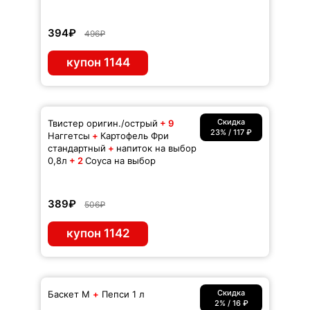
394₽
496₽
купон 1144
Скидка
Твистер оригин./острый
+ 9
23% / 117 ₽
Наггетсы
+
Картофель Фри
стандартный
+
напиток на выбор
0,8л
+ 2
Соуса на выбор
389₽
506₽
купон 1142
Скидка
Баскет M
+
Пепси 1 л
2% / 16 ₽