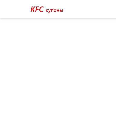
KFC
купоны