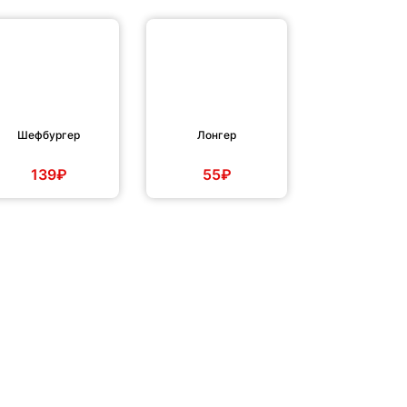
Шефбургер
Лонгер
139₽
55₽