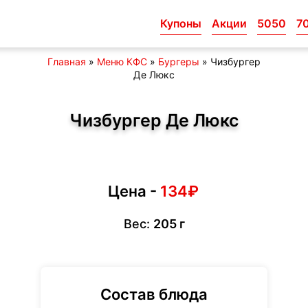
Купоны
Акции
5050
7
Главная
»
Меню КФС
»
Бургеры
»
Чизбургер
Де Люкс
Чизбургер Де Люкс
Цена -
134₽
Вес:
205 г
Состав блюда