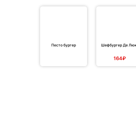
Песто бургер
Шефбургер Де Лю
164₽