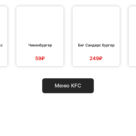
кс
Чикенбургер
Биг Сандерс бургер
59₽
249₽
Меню KFC