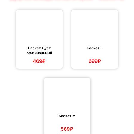
Баскет Дуэт
Баскет L
оригинальный
469₽
699₽
Баскет М
569₽