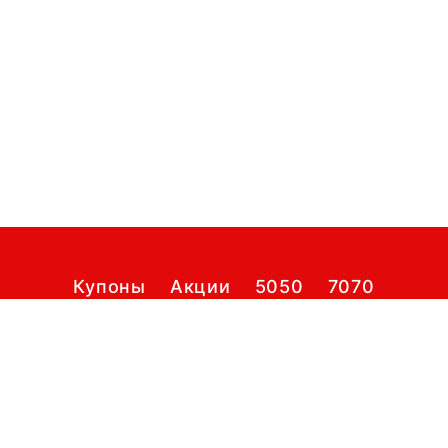
Купоны
Акции
5050
7070
Доставка KFC
Новости
Меню KFC