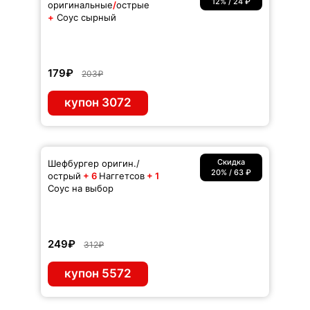
12% / 24 ₽
оригинальные
/
острые
+
Соус сырный
179₽
203₽
купон 3072
Скидка
Шефбургер оригин./
20% / 63 ₽
острый
+ 6
Наггетсов
+ 1
Соус на выбор
249₽
312₽
купон 5572