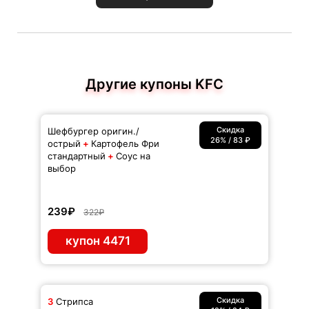
Другие купоны KFC
Скидка
Шефбургер оригин./
26% / 83 ₽
острый
+
Картофель Фри
стандартный
+
Соус на
выбор
239₽
322₽
купон 4471
Скидка
3
Стрипса